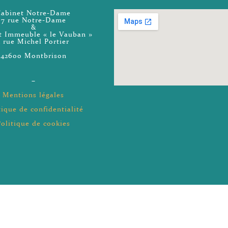
Cabinet Notre-Dame
7 rue Notre-Dame
&
t Immeuble « le Vauban »
1 rue Michel Portier
42600 Montbrison
–
Mentions légales
tique de confidentialité
Politique de cookies